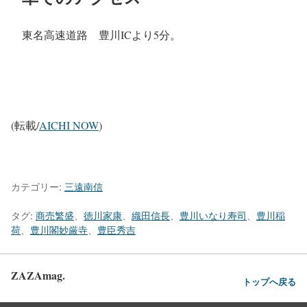
東名高速道路 豊川ICより5分。
(転載/
AICHI NOW
)
カテゴリー:
三遠南信
タグ:
商売繁盛
、
徳川家康
、
織田信長
、
豊川いなり寿司
、
豊川稲
荷
、
豊川閣妙厳寺
、
豊臣秀吉
ZAZAmag.
トップへ戻る