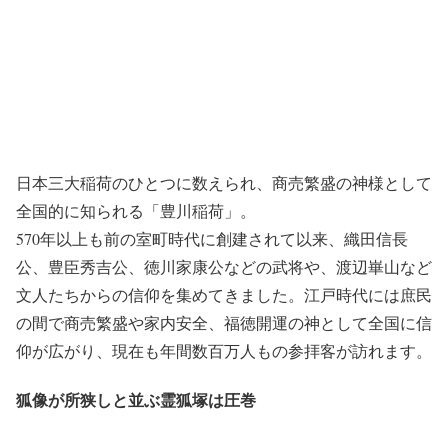
日本三大稲荷のひとつに数えられ、商売繁盛の神様として
全国的に知られる「豊川稲荷」。
570年以上も前の室町時代に創建されて以来、織田信長
公、豊臣秀吉公、徳川家康公などの武将や、渡辺崋山など
文人たちからの信仰を集めてきました。江戸時代には庶民
の間で商売繁盛や家内安全、福徳開運の神として全国に信
仰が広がり、現在も年間数百万人もの参拝客が訪れます。
狐像が所狭しと並ぶ霊狐塚は圧巻