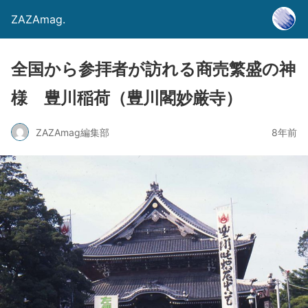
ZAZAmag.
全国から参拝者が訪れる商売繁盛の神
様 豊川稲荷（豊川閣妙厳寺）
ZAZAmag編集部
8年前