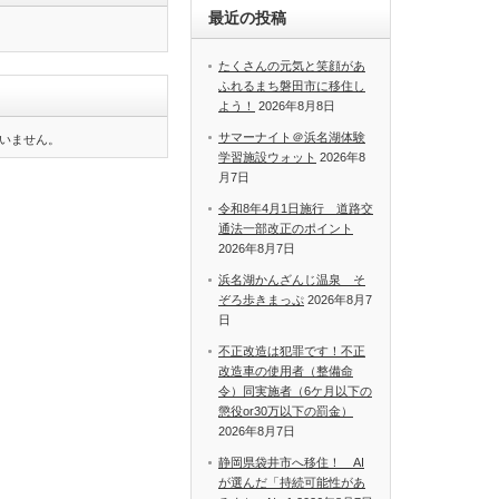
最近の投稿
たくさんの元気と笑顔があ
ふれるまち磐田市に移住し
よう！
2026年8月8日
サマーナイト＠浜名湖体験
いません。
学習施設ウォット
2026年8
月7日
令和8年4月1日施行 道路交
通法一部改正のポイント
2026年8月7日
浜名湖かんざんじ温泉 そ
ぞろ歩きまっぷ
2026年8月7
日
不正改造は犯罪です！不正
改造車の使用者（整備命
令）同実施者（6ケ月以下の
懲役or30万以下の罰金）
2026年8月7日
静岡県袋井市へ移住！ AI
が選んだ「持続可能性があ