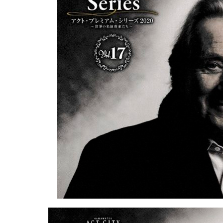
シ
リ
ー
ズ
2020「ル
ド
ル
フ・
ブ
ッ
フ
ビ
ン
ダ
ー」
は