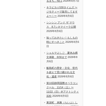
るまち」No.1
2026年8月7日
キラピカ☆530タイムズ 〜
ジモティーで販売してます
よ〜！〜
2026年8月6日
シンシン アンド ザ マウ
ス 8.7シネマイーラ公開
2026年8月6日
知っておきたい！もしもの
時にすべきこと
2026年8月6
日
シェルマよしご 夏休み縄
文体験 8/30まで
2026年8
月6日
飯島町の歴史・文化 世代
を超えて受け継がれる文
化・遺産
2026年8月6日
第10回静岡国際オペラコン
クール 11/14（土）〜
11/22（日）＠アクトシティ
浜松
2026年8月5日
東栄町 来舞（らいぶ）し