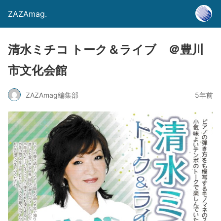
ZAZAmag.
清水ミチコ トーク＆ライブ ＠豊川
市文化会館
ZAZAmag編集部
5年前