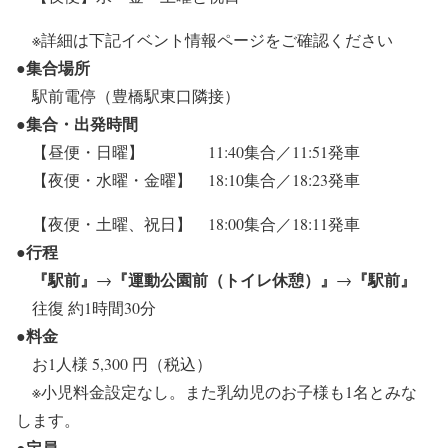
※詳細は下記イベント情報ページをご確認ください
●集合場所
駅前電停（豊橋駅東口隣接）
●集合・出発時間
【昼便・日曜】 11:40集合／11
:
51発車
【夜便
・
水曜・金曜
】 18
:
10集合
／
18
:
23発車
【夜便
・
土曜、祝日
】 18
:
00集合
／
18
:
11発車
●行程
『駅前』
『運動公園前（トイレ休憩）』
『駅前』
→
→
往復 約1時間30分
●料金
お1人様 5,300 円（税込）
※小児料金設定なし。また乳幼児のお子様も1名とみな
します。
●定員