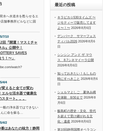
内
最近の投稿
荷水へ水道水を甦らせるエ
キラピカ☆530タイムズ 〜
や店舗事務所ビルなどに固
ジモティーで販売してます
よ〜！〜
2026年8月6日
デンパーク サマーフェス
5/7/10
ティバル2026
2026年8月6
42回『開運！マスミチャ
日
ネル』公開中！
OTTERY SAVES
シンシン アンド ザ マウ
救う！〜」
ス 8.7シネマイーラ公開
2026年8月6日
tube.com/watch?
知っておきたい！もしもの
時にすべきこと
2026年8月6
5/4/4
日
が変えると全てが変わ
シェルマよしご 夏休み縄
！エルセ活水器で健康生
文体験 8/30まで
2026年8
のスタート。。。
月6日
一般の浄水器ではできない
飯島町の歴史・文化 世代
さんに命を蘇る…
を超えて受け継がれる文
化・遺産
2026年8月6日
5/4/2
10番はあなたの味方！静岡
第10回静岡国際オペラコン