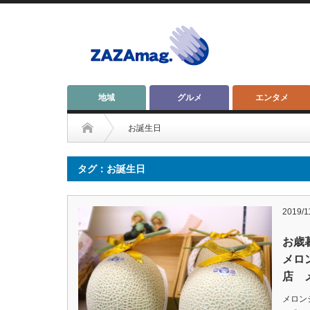
地域
グルメ
エンタメ
お誕生日
タグ：お誕生日
2019/1
お歳
メロ
店 
メロン