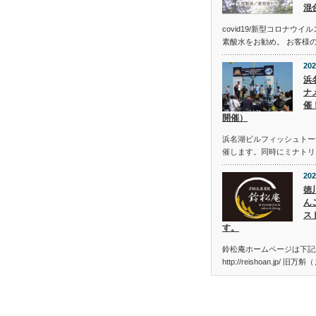
混
covid19/新型コロナウ
素酸水をお勧め。 お客様
202
浜
ナメ
催
開催）
浜名湖ビルフィッシュトーナメン
催します。同時にミナトリ
202
徳
ん
ス
す。
鈴松庵ホームページは下記
http://reishoan.jp/ 旧