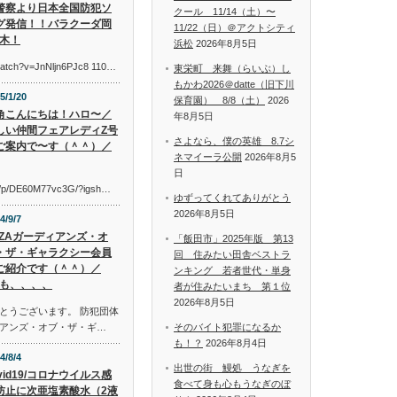
警察より日本全国防犯ソ
クール 11/14（土）〜
グ発信！！バラクーダ岡
11/22（日）＠アクトシティ
木！
浜松
2026年8月5日
watch?v=JnNljn6PJc8 110…
東栄町 来舞（らいぶ）し
もかわ2026＠datte（旧下川
5/1/20
保育園） 8/8（土）
2026
角こんにちは！ハロ〜／
年8月5日
しい仲間フェアレディZ号
さよなら、僕の英雄 8.7シ
ご案内で〜す（＾＾）／
ネマイーラ公開
2026年8月5
日
om/p/DE60M77vc3G/?igsh…
ゆずってくれてありがとう
2026年8月5日
4/9/7
AZAガーディアンズ・オ
「飯田市」2025年版 第13
・ザ・ギャラクシー会員
回 住みたい田舎ベストラ
ご紹介です（＾＾）／
ンキング 若者世代・単身
も、、、、
者が住みたいまち 第１位
2026年8月5日
とうございます。 防犯団体
アンズ・オブ・ザ・ギ…
そのバイト犯罪になるか
も！？
2026年8月4日
4/8/4
出世の街 鰻処 うなぎを
vid19/コロナウイルス感
食べて身も心もうなぎのぼ
防止に次亜塩素酸水（2液