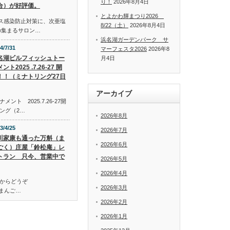
り！
2026年8月4日
合）が好評価。
とよかわ輝まつり2026
イルス感染防止対策に、次亜塩
8/22（土）
2026年8月4日
の集まるサロン…
浜名湖ガーデンパーク サ
4/7/31
マーフェスタ2026
2026年8
名湖ビルフィッシュトー
月4日
ント2025 .7.26-27 開
！！（ミナトリング27日
アーカイブ
ト 2025.7.26-27開
ング（2…
2026年8月
3/4/25
2026年7月
川家康も通った万斛（ま
2026年6月
ごく）庄屋「鈴松庵」レ
トラン 只今、営業中で
2026年5月
2026年4月
からどうぞ
2026年3月
万斛（まんご…
2026年2月
2026年1月