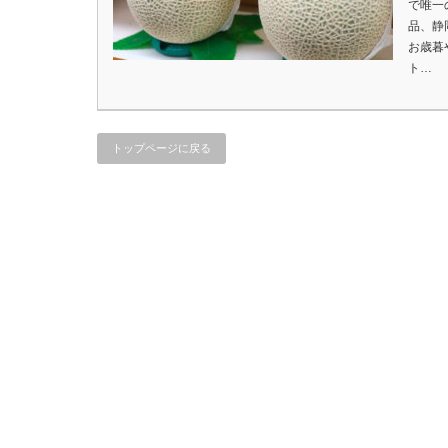
で唯一
品、静
お歳暮
ト…
トップページに戻る