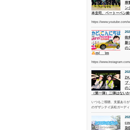
県
ン
本圭司、ベートーベン鈴
https://www.youtube.com/
202
街
新
の
m(_ _)m
https://www.instagram.c
202
Z
ブ
の
（第一弾）二弾はないか
いつもご視聴、支援ありが
のザザシテイ浜松ガーディ
202
co
染