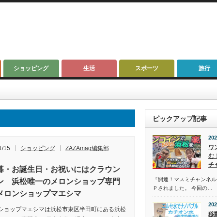
ショッピング
生活
スポーツ
旅行
ピックアップ記事
202
ワ
1/15
ショッピング
ZAZAmag編集部
む
チ
暮・お誕生日・お祝いにはクラウン
『開運！マスミチャンネル』第
ン 浜松唯一のメロンショップ専門
Ｐされました。 今回の…
メロンショップマエシマ
202
ショップマエシマは浜松市東区半田町にある浜松
移