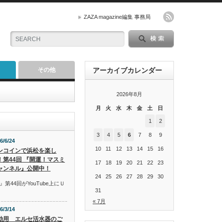
ZAZA magazine編集 事務局
その他
アーカイブカレンダー
2026年8月
月
火
水
木
金
土
日
1
2
3
4
5
6
7
8
9
6/6/24
10
11
12
13
14
15
16
ンコインで浜松を楽し
！第44回 『開運！マスミ
17
18
19
20
21
22
23
ャンネル』公開中！
24
25
26
27
28
29
30
44回がYouTube上にＵ
31
« 7月
6/3/14
動用 エルセ活水器のご