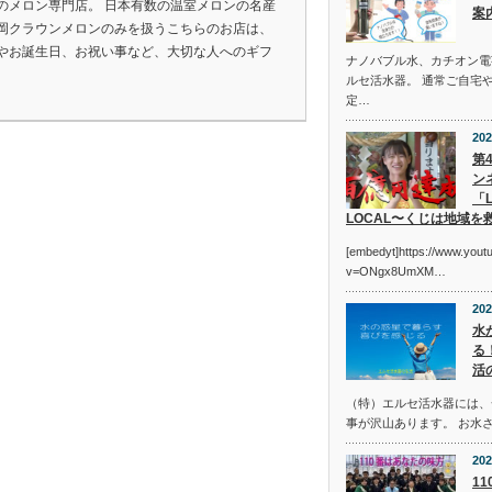
のメロン専門店。 日本有数の温室メロンの名産
案
岡クラウンメロンのみを扱うこちらのお店は、
やお誕生日、お祝い事など、大切な人へのギフ
ナノバブル水、カチオン電
ルセ活水器。 通常ご自宅
定…
202
第
ン
「L
LOCAL〜くじは地域を
[embedyt]https://www.you
v=ONgx8UmXM…
202
水
る
活
（特）エルセ活水器には、
事が沢山あります。 お水
202
1