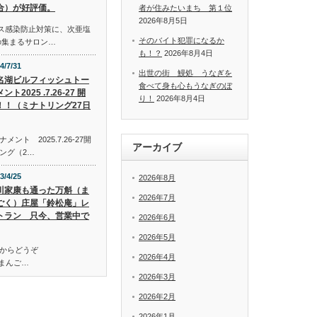
合）が好評価。
者が住みたいまち 第１位
2026年8月5日
イルス感染防止対策に、次亜塩
そのバイト犯罪になるか
の集まるサロン…
も！？
2026年8月4日
4/7/31
出世の街 鰻処 うなぎを
名湖ビルフィッシュトー
食べて身も心もうなぎのぼ
ント2025 .7.26-27 開
り！
2026年8月4日
！！（ミナトリング27日
ト 2025.7.26-27開
アーカイブ
ング（2…
3/4/25
2026年8月
川家康も通った万斛（ま
2026年7月
ごく）庄屋「鈴松庵」レ
トラン 只今、営業中で
2026年6月
2026年5月
からどうぞ
2026年4月
万斛（まんご…
2026年3月
2026年2月
2026年1月