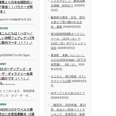
シェルマよしご 夏休み縄
警察より日本全国防犯ソ
文体験 8/30まで
2026年8
グ発信！！バラクーダ岡
月6日
木！
飯島町の歴史・文化 世代
watch?v=JnNljn6PJc8 110…
を超えて受け継がれる文
化・遺産
2026年8月6日
5/1/20
角こんにちは！ハロ〜／
第10回静岡国際オペラコン
しい仲間フェアレディZ号
クール 11/14（土）〜
ご案内で〜す（＾＾）／
11/22（日）＠アクトシティ
浜松
2026年8月5日
om/p/DE60M77vc3G/?igsh…
東栄町 来舞（らいぶ）し
もかわ2026＠datte（旧下川
4/9/7
保育園） 8/8（土）
2026
AZAガーディアンズ・オ
年8月5日
・ザ・ギャラクシー会員
さよなら、僕の英雄 8.7シ
ご紹介です（＾＾）／
ネマイーラ公開
2026年8月5
も、、、、
日
とうございます。 防犯団体
ゆずってくれてありがとう
アンズ・オブ・ザ・ギ…
2026年8月5日
4/8/4
「飯田市」2025年版 第13
vid19/コロナウイルス感
回 住みたい田舎ベストラ
防止に次亜塩素酸水（2液
ンキング 若者世代・単身