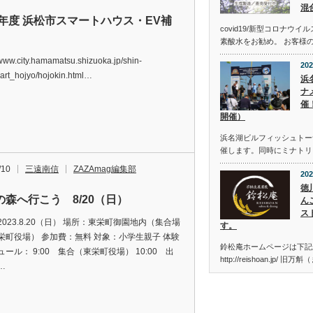
混
23年度 浜松市スマートハウス・EV補
covid19/新型コロナウ
素酸水をお勧め。 お客様
/www.city.hamamatsu.shizuoka.jp/shin-
202
art_hojyo/hojokin.html…
浜
ナメ
催
開催）
浜名湖ビルフィッシュトーナメン
催します。同時にミナトリ
/10
三遠南信
ZAZAmag編集部
202
徳
の森へ行こう 8/20（日）
ん
ス
023.8.20（日） 場所：東栄町御園地内（集合場
す。
栄町役場） 参加費：無料 対象：小学生親子 体験
鈴松庵ホームページは下記
ール： 9:00 集合（東栄町役場） 10:00 出
http://reishoan.jp/ 旧
…