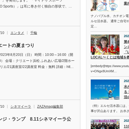
ts）」を発売します。 「マイドゥ スポーツ
案
O Sports）」は耳に巻き付く独自の形状で、…
ナノバブル水、カチオン電
ルセ活水器。 通常ご自宅
定…
/10
エンタメ
千輪
202
第
エートの夏まつり
ン
「L
023年8月20日（日） 時間：10:00～16:00（開
LOCAL〜くじは地域を
00） 会場：クリエート浜松 ふれあい広場/2階ホー
[embedyt]https://www.you
リエ/21講座室/22講座室 料金：無料 詳細：htt…
v=ONgx8UmXM…
202
水
る
活
（特）エルセ活水器には、
/10
シネマイーラ
ZAZAmag編集部
事が沢山あります。 お水
ンジ・ランプ 8.11シネマイーラ公
202
1