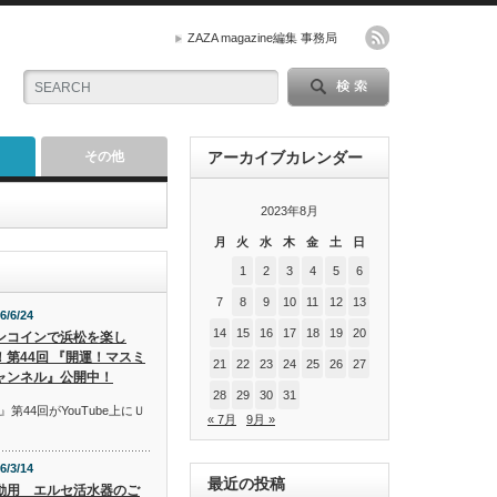
ZAZA magazine編集 事務局
その他
アーカイブカレンダー
2023年8月
月
火
水
木
金
土
日
1
2
3
4
5
6
7
8
9
10
11
12
13
6/6/24
14
15
16
17
18
19
20
ンコインで浜松を楽し
！第44回 『開運！マスミ
21
22
23
24
25
26
27
ャンネル』公開中！
28
29
30
31
44回がYouTube上にＵ
« 7月
9月 »
6/3/14
最近の投稿
動用 エルセ活水器のご