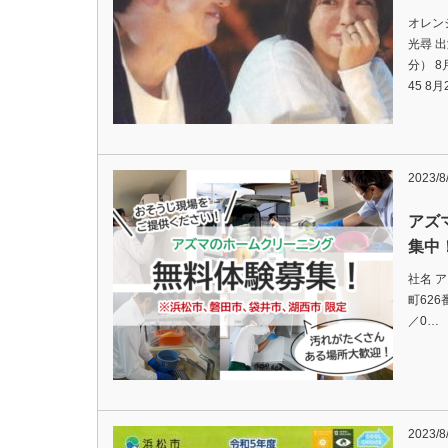
オレン
光尋 
分） 8
45 8
2023/8
アズ
集中
社名 
町626番
／0…
2023/8