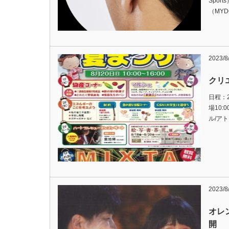
Spor
（MYD
2023/8
クリ
日程：2
場10:
ル/アト
2023/8
オレ
開