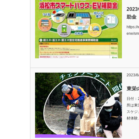
20
助金
https:/
ene/sm
2023/8
東栄
日付：2
所は東
スケジュ
材体験