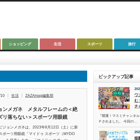
ショッピング
生活
スポーツ
旅行
ピックアップ記事
202
ワ
/10
生活
ZAZAmag編集部
む
チ
ョンメガネ メタルフレームの＜絶
『開運！マスミチャンネル』第
ズリ落ちない＞スポーツ用眼鏡
Ｐされました。 今回の…
ビジョンメガネは、2023年8月12日（土）に新
202
スポーツ用眼鏡「マイドゥ スポーツ（MYDO
移