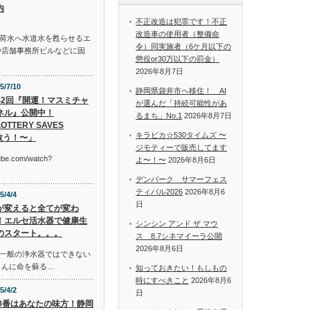
内
不正改造は犯罪です！不正
改造車の使用者（整備命
荷水へ水道水を甦らせるエ
令）同実施者（6ケ月以下の
や店舗事務所ビルなどに固
懲役or30万以下の罰金）
2026年8月7日
5/7/10
静岡県袋井市へ移住！ AI
42回『開運！マスミチャ
が選んだ「持続可能性があ
ネル』公開中！
るまち」No.1
2026年8月7日
OTTERY SAVES
キラピカ☆530タイムズ 〜
救う！〜」
ジモティーで販売してます
tube.com/watch?
よ〜！〜
2026年8月6日
デンパーク サマーフェス
ティバル2026
2026年8月6
5/4/4
日
が変えると全てが変わ
！エルセ活水器で健康生
シンシン アンド ザ マウ
のスタート。。。
ス 8.7シネマイーラ公開
2026年8月6日
一般の浄水器ではできない
さんに命を蘇る…
知っておきたい！もしもの
時にすべきこと
2026年8月6
5/4/2
日
10番はあなたの味方！静岡