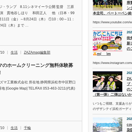
県
ジ・ランプ 8.11シネマイーラ公開 監督 三原
ン
出演 貫地谷しほり 和田正人 他 （日本・99
本圭司、ベートーベン鈴
月11日（金）～8月24日（木） ①10：00～11：
https://www.youtube.com/
月24日（木）まで …
202
街
新
の
/10
生活
ZAZAmag編集部
m(_ _)m
https://www.instagram.c
マのホームクリーニング無料体験募
！
202
Z
アズマ工業株式会社 所在地 静岡県浜松市中区野口
ブ
地 [Google Map] TEL/FAX 053-463-3211(代表)
の
（第一弾）二弾はないか
いつもご視聴、支援ありが
のザザシテイ浜松ガーディ
202
co
/10
生活
千輪
染