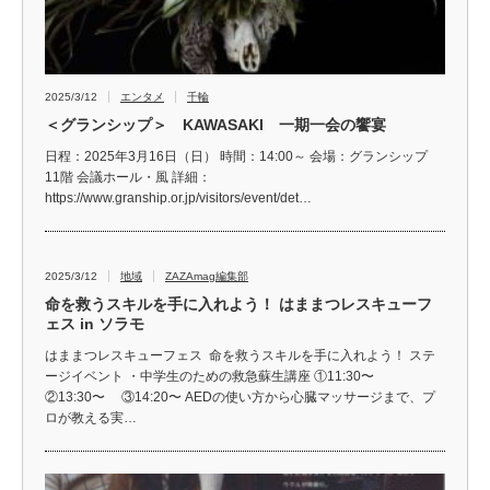
2025/3/12
エンタメ
千輪
＜グランシップ＞ KAWASAKI 一期一会の饗宴
日程：2025年3月16日（日） 時間：14:00～ 会場：グランシップ
11階 会議ホール・風 詳細：
https://www.granship.or.jp/visitors/event/det…
2025/3/12
地域
ZAZAmag編集部
命を救うスキルを手に入れよう！ はままつレスキューフ
ェス in ソラモ
はままつレスキューフェス 命を救うスキルを手に入れよう！ ステ
ージイベント ・中学生のための救急蘇生講座 ①11:30〜
②13:30〜 ③14:20〜 AEDの使い方から心臓マッサージまで、プ
ロが教える実…