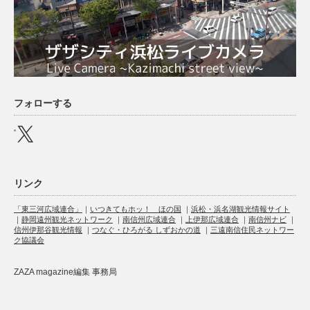
フォローする
X
リンク
「東三河広域連合」
｜
いつきてもホッ！ ほの国
｜
浜松・浜名湖観光情報サイト
｜
静岡遠州観光ネットワーク
｜
南信州広域連合
｜
上伊那広域連合
｜
南信州ナビ
｜
信州伊那谷観光情報
｜
つなぐ・ひろがる しずおかの道
｜
三遠南信住民ネットワー
ク協議会
ZAZA magazine編集 事務局