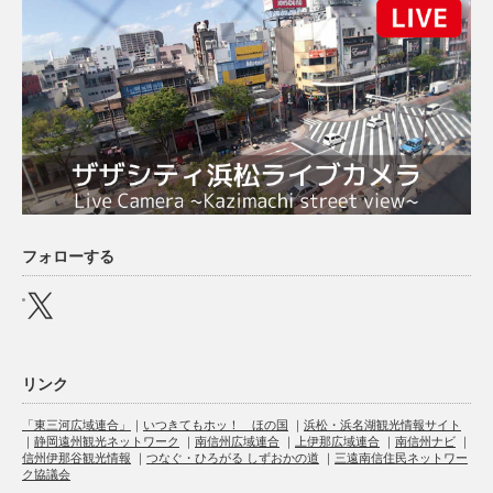
フォローする
X
リンク
「東三河広域連合」
｜
いつきてもホッ！ ほの国
｜
浜松・浜名湖観光情報サイト
｜
静岡遠州観光ネットワーク
｜
南信州広域連合
｜
上伊那広域連合
｜
南信州ナビ
｜
信州伊那谷観光情報
｜
つなぐ・ひろがる しずおかの道
｜
三遠南信住民ネットワー
ク協議会