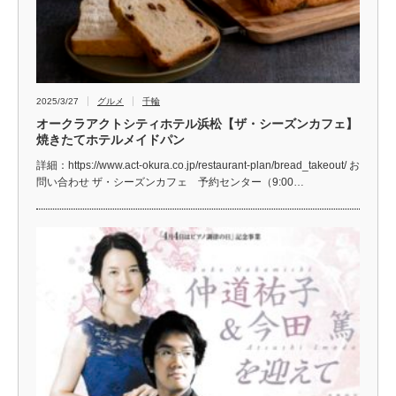
2025/3/27
グルメ
千輪
オークラアクトシティホテル浜松【ザ・シーズンカフェ】
焼きたてホテルメイドパン
詳細：https://www.act-okura.co.jp/restaurant-plan/bread_takeout/ お
問い合わせ ザ・シーズンカフェ 予約センター（9:00…