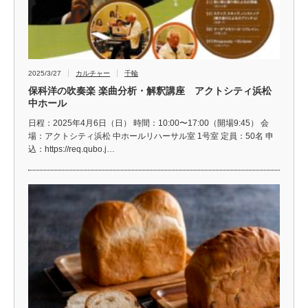
2025/3/27
カルチャー
千輪
保科洋の吹奏楽 楽曲分析・解釈講座 アクトシティ浜松
中ホール
日程：2025年4月6日（日） 時間：10:00〜17:00（開場9:45） 会
場：アクトシティ浜松 中ホールリハーサル室 1号室 定員：50名 申
込：https://req.qubo.j…