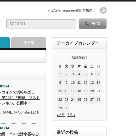
ZAZA magazine編集 事務局
その他
アーカイブカレンダー
2026年6月
月
火
水
木
金
土
日
1
2
3
4
5
6
7
8
9
10
11
12
13
14
6/6/24
15
16
17
18
19
20
21
ンコインで浜松を楽し
！第44回 『開運！マスミ
22
23
24
25
26
27
28
ャンネル』公開中！
29
30
44回がYouTube上にＵ
« 5月
7月 »
6/3/14
最近の投稿
動用 エルセ活水器のご