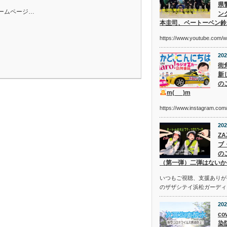
県
ームページ…
ン
本圭司、ベートーベン鈴
https://www.youtube.com/
202
街
新
の
m(_ _)m
https://www.instagram.c
202
Z
ブ
の
（第一弾）二弾はないか
いつもご視聴、支援ありが
のザザシテイ浜松ガーディ
202
co
染