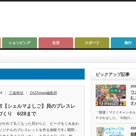
ショッピング
生活
スポーツ
旅行
ピックアップ記事
202
ワ
/4
三遠南信
ZAZAmag編集部
む
チ
市【シェルマよしご】貝のブレスレ
『開運！マスミチャンネル』第
くり 6/28まで
Ｐされました。 今回の…
がかれて丸くなった貝がらと、ビーズをくみあわ
202
リジナルのブレスレットを作る体験です♪ 期間：
移