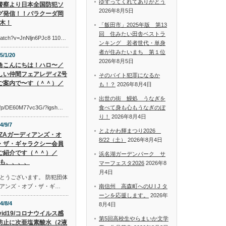
ゆずってくれてありがとう
警察より日本全国防犯ソ
2026年8月5日
グ発信！！バラクーダ岡
木！
「飯田市」2025年版 第13
回 住みたい田舎ベストラ
watch?v=JnNljn6PJc8 110…
ンキング 若者世代・単身
者が住みたいまち 第１位
5/1/20
2026年8月5日
角こんにちは！ハロ〜／
しい仲間フェアレディZ号
そのバイト犯罪になるか
ご案内で〜す（＾＾）／
も！？
2026年8月4日
出世の街 鰻処 うなぎを
om/p/DE60M77vc3G/?igsh…
食べて身も心もうなぎのぼ
り！
2026年8月4日
4/9/7
とよかわ輝まつり2026
AZAガーディアンズ・オ
8/22（土）
2026年8月4日
・ザ・ギャラクシー会員
ご紹介です（＾＾）／
浜名湖ガーデンパーク サ
も、、、、
マーフェスタ2026
2026年8
月4日
とうございます。 防犯団体
アンズ・オブ・ザ・ギ…
南信州 高森町へのU I J タ
ーンを応援します。
2026年
4/8/4
8月4日
vid19/コロナウイルス感
第5回高校生やらまいか文学
防止に次亜塩素酸水（2液