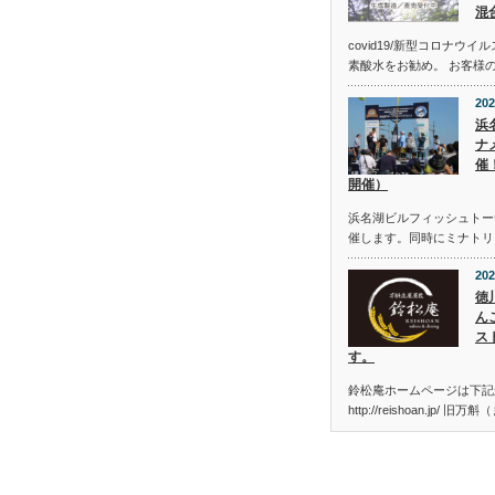
混
covid19/新型コロナウ
素酸水をお勧め。 お客様
202
浜
ナメ
催
開催）
浜名湖ビルフィッシュトーナメン
催します。同時にミナトリ
202
徳
ん
ス
す。
鈴松庵ホームページは下記
http://reishoan.jp/ 旧