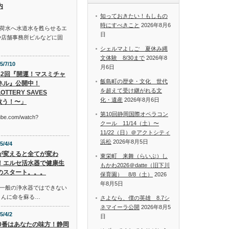
内
知っておきたい！もしもの
時にすべきこと
2026年8月6
荷水へ水道水を甦らせるエ
日
や店舗事務所ビルなどに固
シェルマよしご 夏休み縄
文体験 8/30まで
2026年8
5/7/10
月6日
42回『開運！マスミチャ
飯島町の歴史・文化 世代
ネル』公開中！
を超えて受け継がれる文
OTTERY SAVES
化・遺産
2026年8月6日
救う！〜」
第10回静岡国際オペラコン
tube.com/watch?
クール 11/14（土）〜
11/22（日）＠アクトシティ
浜松
2026年8月5日
5/4/4
が変えると全てが変わ
東栄町 来舞（らいぶ）し
！エルセ活水器で健康生
もかわ2026＠datte（旧下川
のスタート。。。
保育園） 8/8（土）
2026
年8月5日
一般の浄水器ではできない
さんに命を蘇る…
さよなら、僕の英雄 8.7シ
ネマイーラ公開
2026年8月5
5/4/2
日
10番はあなたの味方！静岡