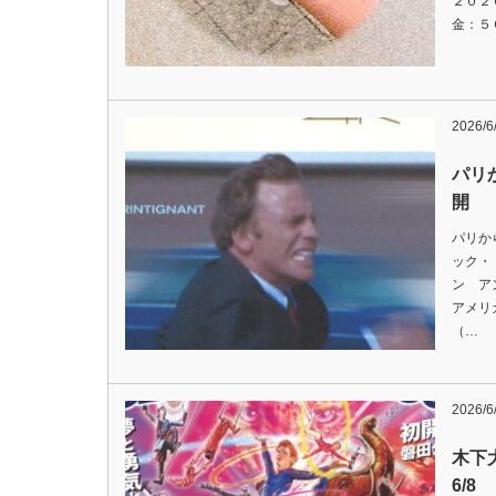
２０２
金：５
2026/6
パリ
開
パリか
ック・
ン ア
アメリ
（…
2026/6
木下
6/8