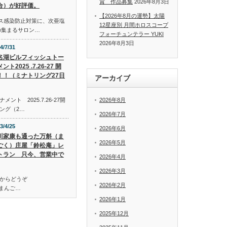
賞 作品募集
2026年8月3日
合）が好評価。
【2026年8月の運勢】太陽
イルス感染防止対策に、次亜塩
12星座別 月間ホロスコープ
の集まるサロン…
フォーチュンテラー YUKI
2026年8月3日
4/7/31
名湖ビルフィッシュトー
ント2025 .7.26-27 開
！！（ミナトリング27日
アーカイブ
ト 2025.7.26-27開
2026年8月
ング（2…
2026年7月
3/4/25
2026年6月
川家康も通った万斛（ま
2026年5月
ごく）庄屋「鈴松庵」レ
トラン 只今、営業中で
2026年4月
2026年3月
からどうぞ
2026年2月
万斛（まんご…
2026年1月
2025年12月