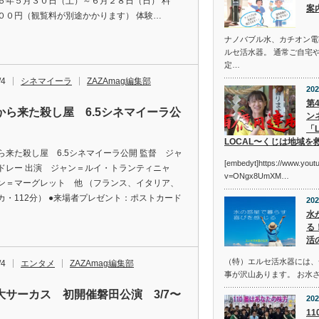
６年５月３０日（土）～６月２８日（日） 料
案
００円（観覧料が別途かかります） 体験…
ナノバブル水、カチオン電
ルセ活水器。 通常ご自宅
定…
/4
シネマイーラ
ZAZAmag編集部
202
第
から来た殺し屋 6.5シネマイーラ公
ン
「L
LOCAL〜くじは地域を
ら来た殺し屋 6.5シネマイーラ公開 監督 ジャ
[embedyt]https://www.you
ドレー 出演 ジャン＝ルイ・トランティニャ
v=ONgx8UmXM…
ン＝マーグレット 他 （フランス、イタリア、
カ・112分） ●来場者プレゼント：ポストカード
202
水
る
活
（特）エルセ活水器には、
/4
エンタメ
ZAZAmag編集部
事が沢山あります。 お水
大サーカス 初開催磐田公演 3/7〜
202
1