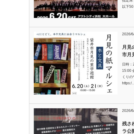
指定席＞
以下50
2026/6
月見
市月
日時：2
15:
くりの
https:/
2026/6
残さ
ラ公