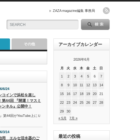
ZAZA magazine編集 事務局
その他
アーカイブカレンダー
2026年6月
月
火
水
木
金
土
日
1
2
3
4
5
6
7
8
9
10
11
12
13
14
6/6/24
15
16
17
18
19
20
21
ンコインで浜松を楽し
！第44回 『開運！マスミ
22
23
24
25
26
27
28
ャンネル』公開中！
29
30
44回がYouTube上にＵ
« 5月
7月 »
6/3/14
最近の投稿
動用 エルセ活水器のご