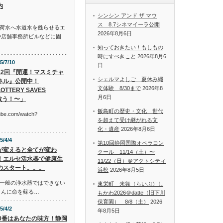
内
シンシン アンド ザ マウ
ス 8.7シネマイーラ公開
荷水へ水道水を甦らせるエ
2026年8月6日
や店舗事務所ビルなどに固
知っておきたい！もしもの
時にすべきこと
2026年8月6
5/7/10
日
42回『開運！マスミチャ
シェルマよしご 夏休み縄
ネル』公開中！
文体験 8/30まで
2026年8
OTTERY SAVES
月6日
救う！〜」
飯島町の歴史・文化 世代
tube.com/watch?
を超えて受け継がれる文
化・遺産
2026年8月6日
5/4/4
第10回静岡国際オペラコン
が変えると全てが変わ
クール 11/14（土）〜
！エルセ活水器で健康生
11/22（日）＠アクトシティ
のスタート。。。
浜松
2026年8月5日
一般の浄水器ではできない
東栄町 来舞（らいぶ）し
さんに命を蘇る…
もかわ2026＠datte（旧下川
保育園） 8/8（土）
2026
5/4/2
年8月5日
10番はあなたの味方！静岡