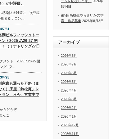
ーンを応援します。
2026年
合）が好評価。
8月4日
イルス感染防止対策に、次亜塩
第5回高校生やらまいか文学
の集まるサロン…
賞 作品募集
2026年8月3日
4/7/31
名湖ビルフィッシュトー
ント2025 .7.26-27 開
アーカイブ
！！（ミナトリング27日
2026年8月
ト 2025.7.26-27開
2026年7月
ング（2…
2026年6月
3/4/25
2026年5月
川家康も通った万斛（ま
ごく）庄屋「鈴松庵」レ
2026年4月
トラン 只今、営業中で
2026年3月
2026年2月
からどうぞ
万斛（まんご…
2026年1月
2025年12月
2025年11月