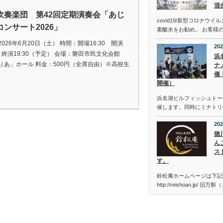
混
吹奏楽団 第42回定期演奏会「あじ
covid19/新型コロナウ
コンサート2026」
素酸水をお勧め。 お客様
026年6月20日（土） 時間：開場16:30 開演
202
0 終演19:30（予定） 会場：磐田市民文化会館
浜
りあ」ホール 料金：500円（全席自由）※高校生
ナメ
催
開催）
浜名湖ビルフィッシュトーナメン
催します。同時にミナトリ
202
徳
ん
ス
す。
鈴松庵ホームページは下記
http://reishoan.jp/ 旧