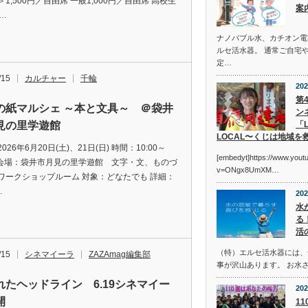
1,500円／自由席 一般1,000円／自由席 高校生
案
…
ナノバブル水、カチオン電
ルセ活水器。 通常ご自宅
定…
/15
カルチャー
千輪
202
第
の紙マルシェ ～本と文具～ ＠袋井
ン
見の里学遊館
「L
LOCAL〜くじは地域を
026年6月20日(土)、21日(日) 時間：10:00～
[embedyt]https://www.you
00 会場：袋井市月見の里学遊館 文字・文、ものづ
v=ONgx8UmXM…
ワークショップルーム 対象：どなたでも 詳細：
…
202
水
る
活
（特）エルセ活水器には、
/15
シネマイーラ
ZAZAmag編集部
事が沢山あります。 お水
れたヘッドライン 6.19シネマイー
202
開
1