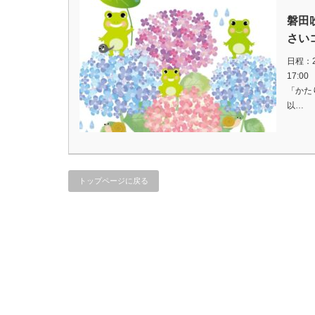
磐田
さい
日程：2
17:0
「かた
以…
トップページに戻る