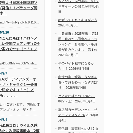
さよなら、僕の英雄 8.7シ
警察より日本全国防犯ソ
ネマイーラ公開
2026年8月5
グ発信！！バラクーダ岡
日
木！
ゆずってくれてありがとう
watch?v=JnNljn6PJc8 110…
2026年8月5日
5/1/20
「飯田市」2025年版 第13
角こんにちは！ハロ〜／
回 住みたい田舎ベストラ
しい仲間フェアレディZ号
ンキング 若者世代・単身
ご案内で〜す（＾＾）／
者が住みたいまち 第１位
2026年8月5日
om/p/DE60M77vc3G/?igsh…
そのバイト犯罪になるか
も！？
2026年8月4日
4/9/7
出世の街 鰻処 うなぎを
AZAガーディアンズ・オ
食べて身も心もうなぎのぼ
・ザ・ギャラクシー会員
り！
2026年8月4日
ご紹介です（＾＾）／
も、、、、
とよかわ輝まつり2026
8/22（土）
2026年8月4日
とうございます。 防犯団体
アンズ・オブ・ザ・ギ…
浜名湖ガーデンパーク サ
マーフェスタ2026
2026年8
4/8/4
月4日
vid19/コロナウイルス感
南信州 高森町へのU I J タ
防止に次亜塩素酸水（2液