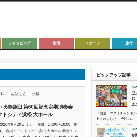
ショッピング
生活
スポーツ
旅行
ピックアップ記事
202
ワ
/15
エンタメ
千輪
む
チ
ハ吹奏楽団 第60回記念定期演奏会
『開運！マスミチャンネル』第
クトシティ浜松 大ホール
Ｐされました。 今回の…
026年6月20日（土） 時間：14:00〜16:00（開
202
:00） 会場：アクトシティ浜松 大ホール 料金：＜
移