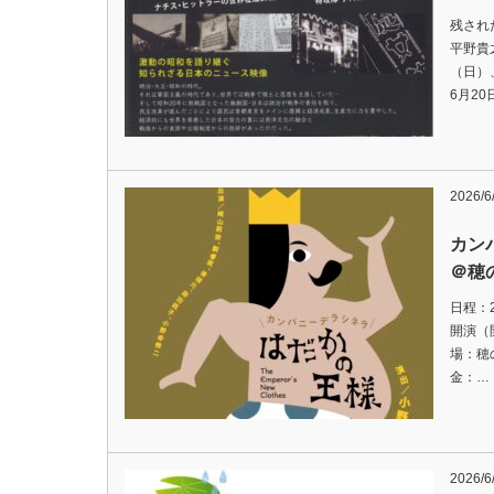
残され
平野貴之
（日）、
6月2
2026/6
カン
＠穂
日程：2
開演（開
場：穂
金：…
2026/6