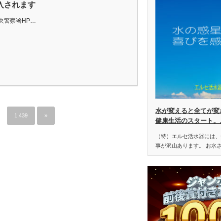
入されます
央警察署HP…
水が変えると全てが変
1,439
»
健康生活のスタート。
（特）エルセ活水器には、
事が沢山あります。 お水