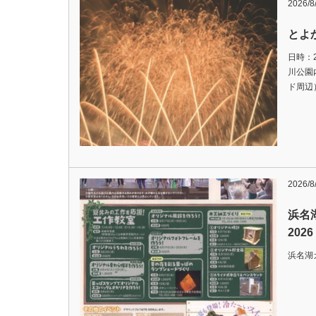
2026/8
とよか
日時：2
川公園
ド周辺
2026/8
浜名
2026
浜名湖