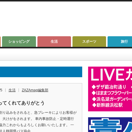
ショッピング
生活
スポーツ
旅行
/5
生活
ZAZAmag編集部
ってくれてありがとう
割り込みをされると、急ブレーキによりお客様が
、大けがをされます。 車内事故防止・定時運行
協力これからもよろしくお願いいたします。 一
法人静岡県バス協会 …