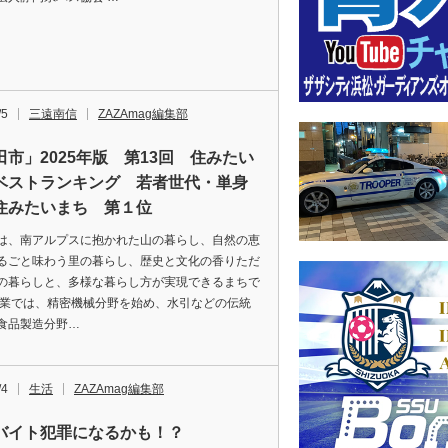
/5
三遠南信
ZAZAmag編集部
田市」2025年版 第13回 住みたい
ベストランキング 若者世代・単身
住みたいまち 第１位
は、南アルプスに抱かれた山の暮らし、自然の恵
るごと味わう里の暮らし、歴史と文化の香りただ
の暮らしと、多様な暮らし方が実現できるまちで
産業では、精密機械分野を始め、水引などの伝統
食品製造分野…
/4
生活
ZAZAmag編集部
バイト犯罪になるかも！？