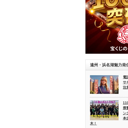
遠州・浜名湖魅力発
電
サ
注
1
県
ン
本
木！