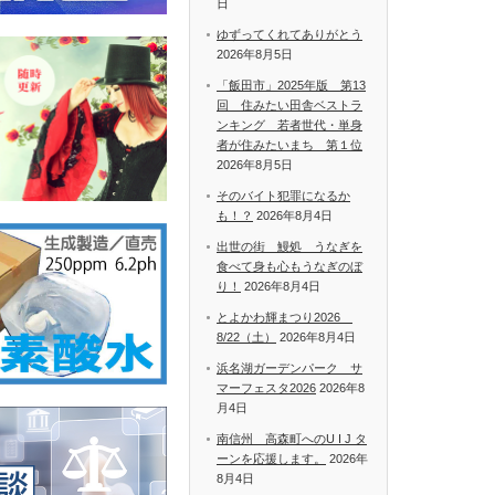
日
ゆずってくれてありがとう
2026年8月5日
「飯田市」2025年版 第13
回 住みたい田舎ベストラ
ンキング 若者世代・単身
者が住みたいまち 第１位
2026年8月5日
そのバイト犯罪になるか
も！？
2026年8月4日
出世の街 鰻処 うなぎを
食べて身も心もうなぎのぼ
り！
2026年8月4日
とよかわ輝まつり2026
8/22（土）
2026年8月4日
浜名湖ガーデンパーク サ
マーフェスタ2026
2026年8
月4日
南信州 高森町へのU I J タ
ーンを応援します。
2026年
8月4日