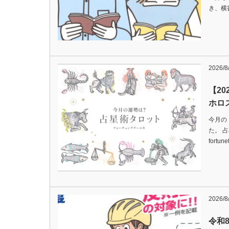
き、横
2026/8
【20
ホロ
今月の
た。 
fortu
2026/8
令和