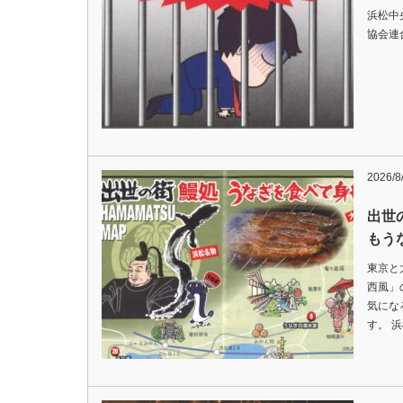
浜松中
協会連
2026/8
出世
もう
東京と
西風」
気にな
す。 