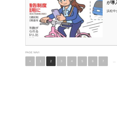
が導
浜松中
PAGE NAVI
«
1
2
3
4
5
6
7
…