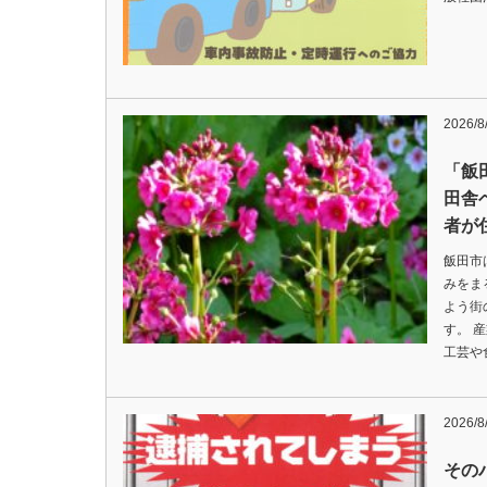
2026/8
「飯
田舎
者が
飯田市
みをま
よう街
す。 
工芸や
2026/8
その