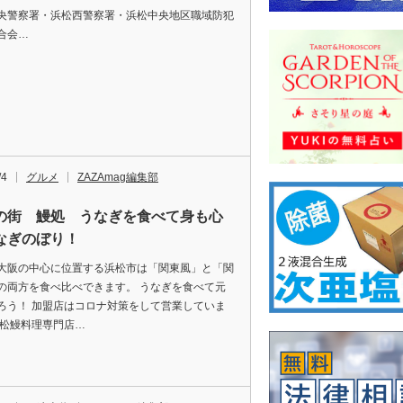
央警察署・浜松西警察署・浜松中央地区職域防犯
合会…
/4
グルメ
ZAZAmag編集部
の街 鰻処 うなぎを食べて身も心
なぎのぼり！
大阪の中心に位置する浜松市は「関東風」と「関
の両方を食べ比べできます。 うなぎを食べて元
ろう！ 加盟店はコロナ対策をして営業していま
浜松鰻料理専門店…