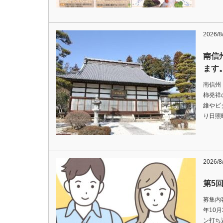
2026/8
南信州
ます
南信州
柿発祥
維やビ
り日照
2026/8
第5
募集内
年10
ン打ち