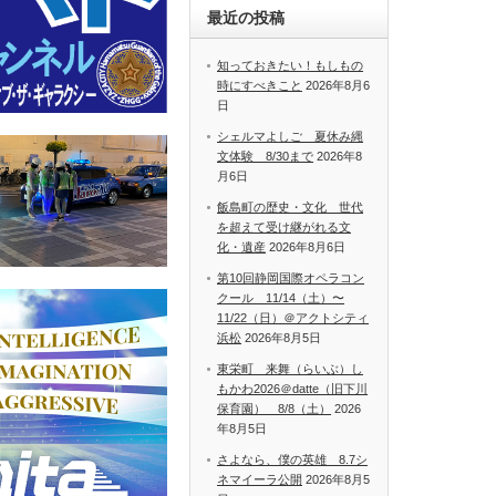
最近の投稿
知っておきたい！もしもの
時にすべきこと
2026年8月6
日
シェルマよしご 夏休み縄
文体験 8/30まで
2026年8
月6日
飯島町の歴史・文化 世代
を超えて受け継がれる文
化・遺産
2026年8月6日
第10回静岡国際オペラコン
クール 11/14（土）〜
11/22（日）＠アクトシティ
浜松
2026年8月5日
東栄町 来舞（らいぶ）し
もかわ2026＠datte（旧下川
保育園） 8/8（土）
2026
年8月5日
さよなら、僕の英雄 8.7シ
ネマイーラ公開
2026年8月5