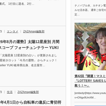
書式。 1行目に題名、2行…
ナノバブル水、カチオン電
ルセ活水器。 通常ご自宅
定…
/3
エンタメ
ZAZAmag編集部
26年8月の運勢】太陽12星座別 月間
スコープ フォーチュンテラー YUKI
「太陽星座 12星座別の占い」が更新されまし
占星術タロット「今月の運勢」 からチェック！
neteller YUKI 岐阜県出身、名古屋市…
第42回『開運！マス
「LOTTERY SAVE
救う！〜」
/3
生活
ZAZAmag編集部
[embedyt]https://www.you
v=ONgx8UmXM…
8年4月1日から自転車の違反に青切符