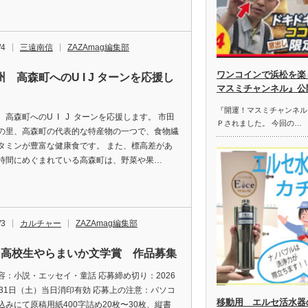
/4
三遠南信
ZAZAmag編集部
ワンコインで浜松を楽し
 高森町へのU I J ターンを応援し
マスミチャンネル』公
。
『開運！マスミチャンネル』第
 高森町へのU I J ターンを応援します。 市田
Ｐされました。 今回の…
の里、高森町の代表的な特産物の一つで、食物繊
タミンが豊富な健康食です。 また、標高差があ
時間にめぐまれている高森町は、野菜や果…
/3
カルチャー
ZAZAmag編集部
回高校生やらまいか文学賞 作品募集
容：小説・エッセイ・童話 応募締め切り：2026
月31日（土）当日消印有効 応募上の注意：パソコ
移動用 エルセ活水器
込みにて原稿用紙400字詰め20枚〜30枚、縦書