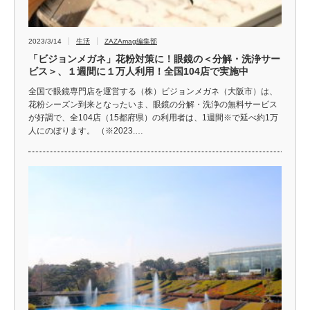
2023/3/14
生活
ZAZAmag編集部
「ビジョンメガネ」花粉対策に！眼鏡の＜分解・洗浄サー
ビス＞、１週間に１万人利用！全国104店で実施中
全国で眼鏡専門店を運営する（株）ビジョンメガネ（大阪市）は、
花粉シーズン到来となったいま、眼鏡の分解・洗浄の無料サービス
が好調で、全104店（15都府県）の利用者は、1週間※で延べ約1万
人にのぼります。 （※2023.…