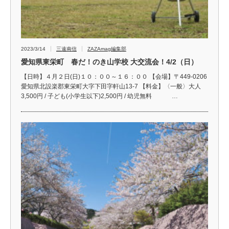
2023/3/14
三遠南信
ZAZAmag編集部
愛知県東栄町 春だ！のき山学校 大交流会！4/2（日）
【日時】４月２日(日)１０：００～１６：００ 【会場】〒449-0206
愛知県北設楽郡東栄町大字下田字軒山13-7 【料金】〈一般〉大人
3,500円 / 子ども(小学生以下)2,500円 / 幼児無料 …