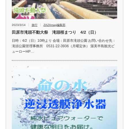
2023/3/14
旅行
ZAZAmag編集部
田原市滝頭不動大祭 滝頭桜まつり 4/2（日）
日時：4/2（日）10時より 会場：田原市滝頭公園 お問い合わせ先：
滝頭公園管理事務所 0531-22-3936（月曜定休） 渥美半島観光ビ
ューローHP…