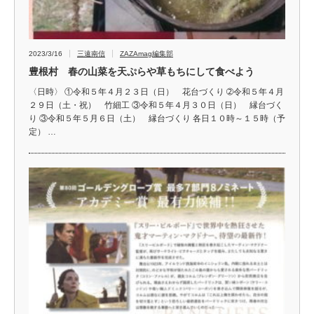
2023/3/16
三遠南信
ZAZAmag編集部
豊根村 春の山菜を天ぷらや草もちにして食べよう
〈日時〉 ①令和５年４月２３日（日） 花台づくり ➁令和５年４月
２９日（土・祝） 竹細工 ③令和５年４月３０日（日） 縁台づく
り ③令和５年５月６日（土） 縁台づくり 各日１０時～１５時（予
定） …