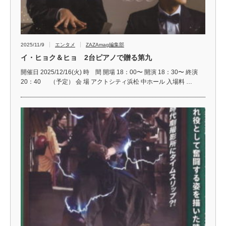
2025/11/9
エンタメ
ZAZAmag編集部
イ・ヒョク＆ヒョ 2台ピアノで贈る第九
開催日 2025/12/16(火) 時 間 開場 18：00〜 開演 18：30〜 終演
20：40 （予定） 会 場 アクトシティ浜松 中ホール 入場料 …