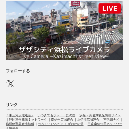
フォローする
X
リンク
「東三河広域連合」
｜
いつきてもホッ！ ほの国
｜
浜松・浜名湖観光情報サイト
｜
静岡遠州観光ネットワーク
｜
南信州広域連合
｜
上伊那広域連合
｜
南信州ナビ
｜
信州伊那谷観光情報
｜
つなぐ・ひろがる しずおかの道
｜
三遠南信住民ネットワー
ク協議会